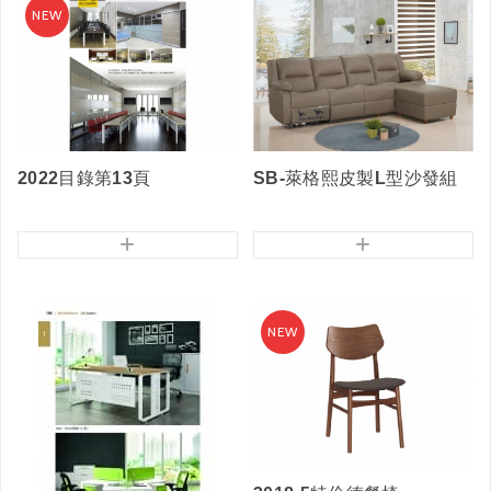
2022目錄第13頁
SB-萊格熙皮製L型沙發組
+
+