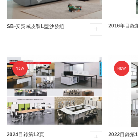
2016年目錄
SB-安契威皮製L型沙發組
+
2024目錄第12頁
2022目錄第
+