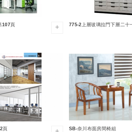
第107頁
+
12頁
SB-奈川布面房間椅組
+