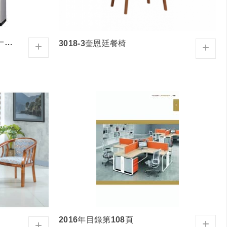
775-2上層玻璃拉門下層二十一抽屜公文櫃(附底座)
3018-3奎恩廷餐椅
+
+
2016年目錄第108頁
+
+