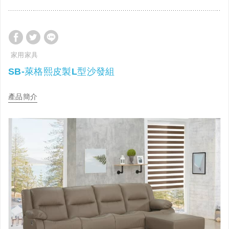
家用家具
SB-萊格熙皮製L型沙發組
產品簡介