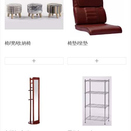
椅/凳/收納椅
椅墊/坐墊
+
+