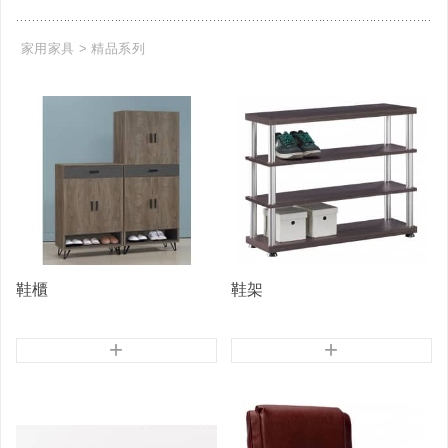
家用家具
精品系列
鞋櫃
鞋架
+
+