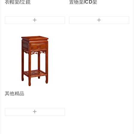
衣帽架/立鏡
置物架/CD架
+
+
其他精品
+